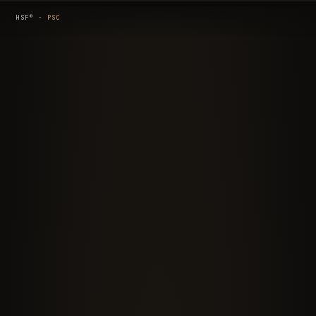
®
HSF
·
PSC