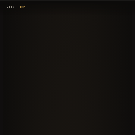
®
HSF
·
PSC