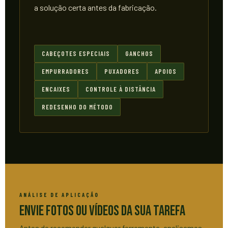
a solução certa antes da fabricação.
CABEÇOTES ESPECIAIS
GANCHOS
EMPURRADORES
PUXADORES
APOIOS
ENCAIXES
CONTROLE À DISTÂNCIA
REDESENHO DO MÉTODO
ANÁLISE DE APLICAÇÃO
Envie Fotos ou Vídeos da Sua Tarefa
Antes de recomendar qualquer ferramenta, analisamos