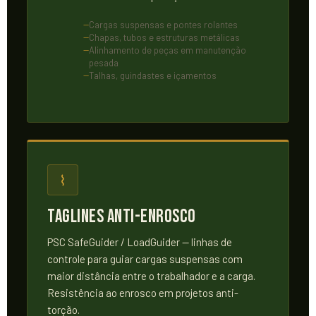
Cargas suspensas e pontes rolantes
Chapas, tubos e estruturas metálicas
Alinhamento de peças em manutenção
pesada
Talhas, guindastes e içamentos
⌇
Taglines Anti-Enrosco
PSC SafeGuider / LoadGuider — linhas de
controle para guiar cargas suspensas com
maior distância entre o trabalhador e a carga.
Resistência ao enrosco em projetos anti-
torção.