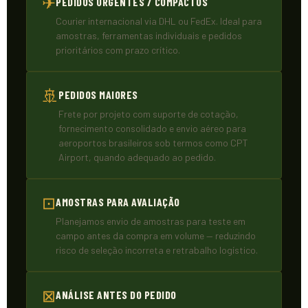
✈
PEDIDOS URGENTES / COMPACTOS
Courier internacional via DHL ou FedEx. Ideal para
amostras, ferramentas individuais e pedidos
prioritários com prazo crítico.
🚢
PEDIDOS MAIORES
Frete por projeto com suporte de cotação,
fornecimento consolidado e envio aéreo para
aeroportos brasileiros sob termos como CPT
Airport, quando adequado ao pedido.
⊡
AMOSTRAS PARA AVALIAÇÃO
Planejamos envio de amostras para teste em
campo antes da compra em volume — reduzindo
risco de seleção incorreta e retrabalho logístico.
⊠
ANÁLISE ANTES DO PEDIDO