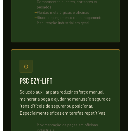
Componentes quentes, cortantes ou
pesados
Plantas metalúrgicas e oficinas
Risco de pinçamento ou esmagamento
Manutenção industrial em geral
⊜
PSC Ezy-Lift
Solução auxiliar para reduzir esforço manual,
melhorar a pega e ajudar no manuseio seguro de
itens difíceis de segurar ou posicionar.
Especialmente eficaz em tarefas repetitivas.
Movimentação de peças em oficinas
industriais