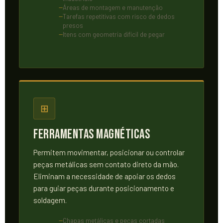
Áreas de montagem e manutenção
Tarefas repetitivas com risco de dedos
presos
Itens com geometria difícil de pegar
⊞
Ferramentas Magnéticas
Permitem movimentar, posicionar ou controlar
peças metálicas sem contato direto da mão.
Eliminam a necessidade de apoiar os dedos
para guiar peças durante posicionamento e
soldagem.
Chapas metálicas e peças cortadas