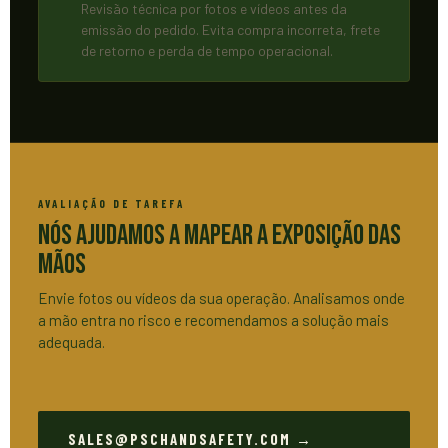
Revisão técnica por fotos e vídeos antes da
emissão do pedido. Evita compra incorreta, frete
de retorno e perda de tempo operacional.
AVALIAÇÃO DE TAREFA
Nós Ajudamos a Mapear a Exposição das
Mãos
Envie fotos ou vídeos da sua operação. Analisamos onde
a mão entra no risco e recomendamos a solução mais
adequada.
SALES@PSCHANDSAFETY.COM →