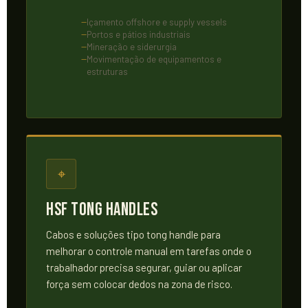
Içamento offshore e supply vessels
Portos e pátios industriais
Mineração e siderurgia
Movimentação de equipamentos e
estruturas
⌖
HSF Tong Handles
Cabos e soluções tipo tong handle para
melhorar o controle manual em tarefas onde o
trabalhador precisa segurar, guiar ou aplicar
força sem colocar dedos na zona de risco.