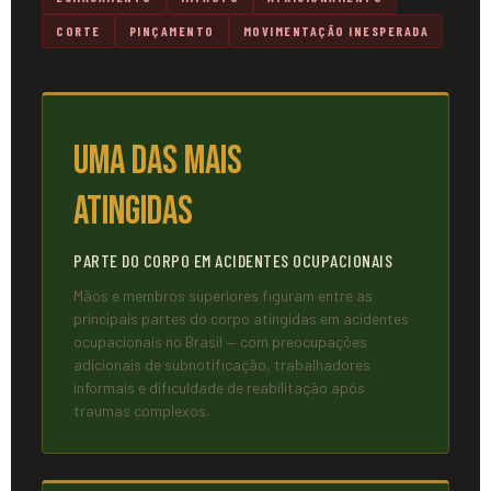
CORTE
PINÇAMENTO
MOVIMENTAÇÃO INESPERADA
Uma das mais
atingidas
PARTE DO CORPO EM ACIDENTES OCUPACIONAIS
Mãos e membros superiores figuram entre as
principais partes do corpo atingidas em acidentes
ocupacionais no Brasil — com preocupações
adicionais de subnotificação, trabalhadores
informais e dificuldade de reabilitação após
traumas complexos.