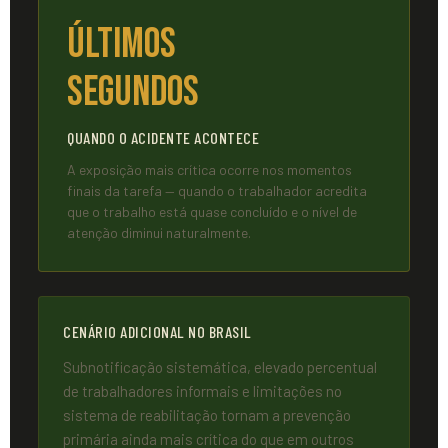
Últimos
Segundos
QUANDO O ACIDENTE ACONTECE
A exposição mais crítica ocorre nos momentos
finais da tarefa — quando o trabalhador acredita
que o trabalho está quase concluído e o nível de
atenção diminui naturalmente.
CENÁRIO ADICIONAL NO BRASIL
Subnotificação sistemática, elevado percentual
de trabalhadores informais e limitações no
sistema de reabilitação tornam a prevenção
primária ainda mais crítica do que em outros